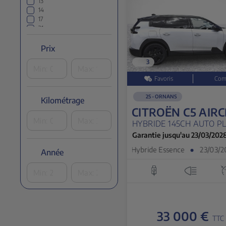
13
14
17
21
22
24
Prix
25
3
26
27
28
29
25 - ORNANS
Kilométrage
31
CITROËN C5 AIRC
32
33
HYBRIDE 145CH AUTO P
34
Garantie jusqu'au 23/03/202
35
36
Hybride Essence
●
23/03/202
Année
37
38
40
42
43
44
45
33 000 €
TTC
51