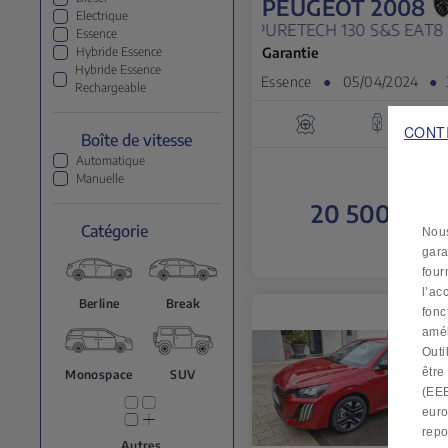
PEUGEOT 2008
Electrique
PURETECH 130 S&S EAT8 ALLURE 5 PO
Essence
Garantie
Hybride Essence
Hybride Essence
Essence
●
05/04/2024
●
3
Rechargeable
CONT
Boîte de vitesse
Automatique
Manuelle
20 500 €
TTC
Catégorie
Nous
gara
four
l’ac
Berline
Break
fonc
amél
Outi
être
Monospace
SUV
(EEE
euro
repo
Autres