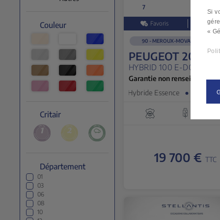
7
Si v
gére
Couleur
« Gé
90 - MEROUX-MOVAL
Poli
PEUGEOT 208
HYBRID 100 E-DCS6 AL
Garantie non renseignée
Hybride Essence
●
28/03/202
Critair
19 700 €
TTC
Département
01
03
06
08
10