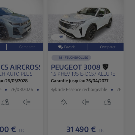
18
78 - FEUCHEROLLES
C5 AIRCROSS
PEUGEOT 3008
CH AUTO PLUS
1.6 PHEV 195 E-DCS7 ALLURE
'au 26/03/2028
Garantie jusqu'au 26/04/2027
●
26/03/2026
●
3 900 km
Hybride Essence rechargeable
●
26/04/2025
●
7
500 €
31 490 €
TTC
TTC