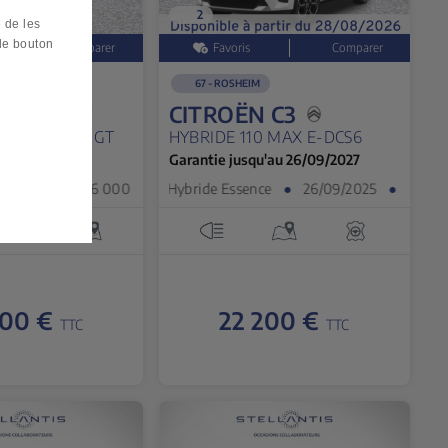
2
e de les
 le bouton
67 - ROSHEIM
 2008
CITROËN C3
0 S&S EAT8 GT
HYBRIDE 110 MAX E-DCS6
enseignée
Garantie jusqu'au 26/09/2027
03/2024
●
26 000 km
Hybride Essence
●
26/09/2025
●
9 500 km
000 €
22 200 €
TTC
TTC