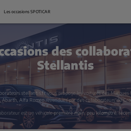
Les occasions SPOTICAR
ccasions des collabor
Stellantis
borateurs.stellantis.fr
vous propose les voitures des Marques
S, Abarth, Alfa Romeo
revendues par des collaborateurs du Grou
laborateur est un véhicule
première main
,
peu kilométré
,
récen