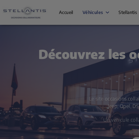
Accueil
Véhicules
Stellantis
Découvrez les o
Le site
occasions.colla
Jeep, Opel, D
Un véhicule col