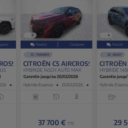
8
4
57 - TREMERY
25 - ARCEY
ROSS
CITROËN C5 AIRCROSS
CITROËN 
LUS
HYBRIDE 145CH AUTO MAX
HYBRIDE 145
8
Garantie jusqu'au 20/02/2028
Garantie jusqu
6
●
5 800 km
Hybride Essence
●
20/02/2026
●
1 900 km
Hybride Essence
37 700 €
29 
TTC