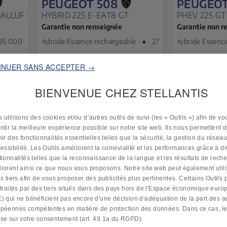
PEUGEOT 508
PEUGEOT
RTES (AVRIL 2024) (CO2 137)
HYBRID 225 E-EAT8 GT
PHEV 225 GT
Garantie non renseignée
Garantie non r
5 000 km
Hybride Essence rechargeable
●
27/09/2023
Hybride Essence rechar
●
33 500 km
INUER SANS ACCEPTER →
BIENVENUE CHEZ STELLANTIS
24 900 €
23 
TTC
 utilisons des cookies et/ou d’autres outils de suivi (les « Outils ») afin de vo
ntir la meilleure expérience possible sur notre site web. Ils nous permettent 
nir des fonctionnalités essentielles telles que la sécurité, la gestion du réseau
cessibilité. Les Outils améliorent la convivialité et les performances grâce à d
tionnalités telles que la reconnaissance de la langue et les résultats de reche
iorent ainsi ce que nous vous proposons. Notre site web peut également util
ls tiers afin de vous proposer des publicités plus pertinentes. Certains Outils
 traités par des tiers situés dans des pays hors de l'Espace économique euro
) qui ne bénéficient pas encore d'une décision d'adéquation de la part des au
péennes compétentes en matière de protection des données. Dans ce cas, le 
se sur votre consentement (art. 49.1a du RGPD).