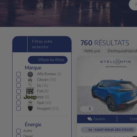
760
RÉSULTATS
Filtrez votre
recherche
Petits prix
Électriques/Hybri
Effacer les filtres
Marque
Alfa Romeo
(3)
Citroën
(151)
Ds
(36)
Fiat
(8)
Jeep
(6)
Opel
(43)
Peugeot
(513)
3
Énergie
94 - SAINT-MAUR-DES-FOSSÉS
Autre
Diesel