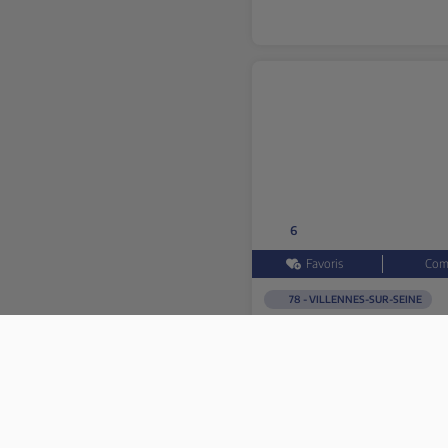
53
54
56
57
59
60
61
62
63
66
67
68
69
6
70
71
75
76
78 - VILLENNES-SUR-SEINE
77
DS DS 4
78
80
E-TENSE 225 PERFORMANCE
81
Garantie jusqu'au 06/09/20
82
83
Hybride Essence rechargeable
●
0
84
85